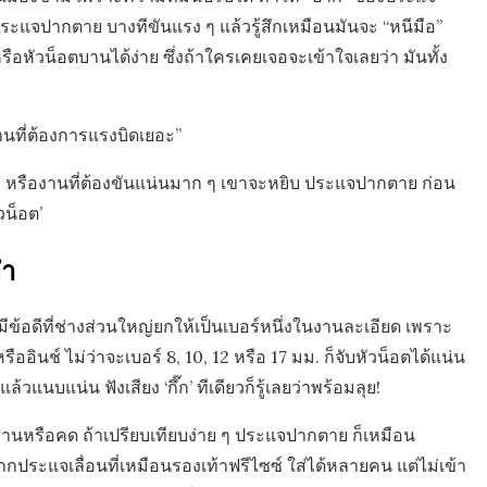
ระแจปากตาย บางทีขันแรง ๆ แล้วรู้สึกเหมือนมันจะ “หนีมือ”
หรือหัวน็อตบานได้ง่าย ซึ่งถ้าใครเคยเจอจะเข้าใจเลยว่า มันทั้ง
านที่ต้องการแรงบิดเยอะ”
ก หรืองานที่ต้องขันแน่นมาก ๆ เขาจะหยิบ ประแจปากตาย ก่อน
วน็อต’
ยำ
้อดีที่ช่างส่วนใหญ่ยกให้เป็นเบอร์หนึ่งในงานละเอียด เพราะ
ินช์ ไม่ว่าจะเบอร์ 8, 10, 12 หรือ 17 มม. ก็จับหัวน็อตได้แน่น
้วแนบแน่น ฟังเสียง ‘กึ๊ก’ ทีเดียวก็รู้เลยว่าพร้อมลุย!
บานหรือคด ถ้าเปรียบเทียบง่าย ๆ ประแจปากตาย ก็เหมือน
งจากประแจเลื่อนที่เหมือนรองเท้าฟรีไซซ์ ใส่ได้หลายคน แต่ไม่เข้า