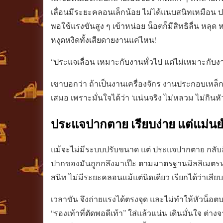
เลื่อนมีระยะคลอนเล็กน้อย ไม่ได้แนบสนิทเหมือน ป
พอใช้แรงขันสูง ๆ เข้าหน่อย น็อตก็มีสิทธิลื่น หลุด 
หงุดหงิดทั้งเสียดายงานแค่ไหน!
“ประแจเลื่อน เหมาะกับงานทั่วไป แต่ไม่เหมาะกับง
เขาบอกว่า ถ้าเป็นงานเครื่องจักร งานประกอบเหล็
เสมอ เพราะมั่นใจได้ว่า ‘แน่นจริง ไม่หลวม ไม่กินหั
ประแจปากตาย เรียบง่าย แต่แม่น
แม้จะไม่มีระบบปรับขนาด แต่ ประแจปากตาย กลับมีข
ปากของมันถูกกลึงมาเป๊ะ ตามมาตรฐานมิลลิเมตรหรืออ
สนิท ไม่มีระยะคลอนแม้แต่นิดเดียว เรียกได้ว่าเสียบแล
เวลาขัน จึงถ่ายแรงได้ตรงจุด และไม่ทำให้หัวน็อต
“รองเท้าที่ตัดพอดีเท้า” ใส่แล้วแน่น เดินมั่นใจ ต่า