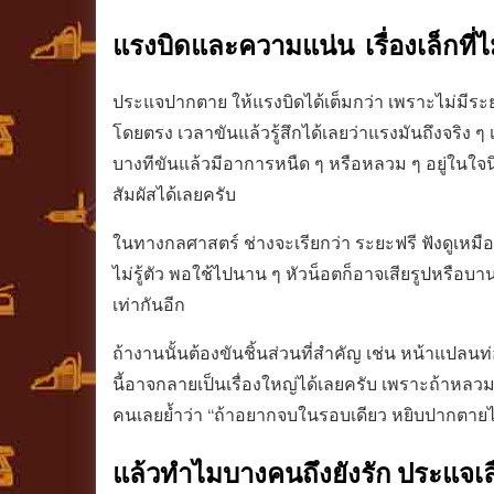
แรงบิดและความแน่น เรื่องเล็กที่ไ
ประแจปากตาย ให้แรงบิดได้เต็มกว่า เพราะไม่มีระ
โดยตรง เวลาขันแล้วรู้สึกได้เลยว่าแรงมันถึงจริง ๆ 
บางทีขันแล้วมีอาการหนืด ๆ หรือหลวม ๆ อยู่ในใจน
สัมผัสได้เลยครับ
ในทางกลศาสตร์ ช่างจะเรียกว่า ระยะฟรี ฟังดูเหม
ไม่รู้ตัว พอใช้ไปนาน ๆ หัวน็อตก็อาจเสียรูปหรือ
เท่ากันอีก
ถ้างานนั้นต้องขันชิ้นส่วนที่สำคัญ เช่น หน้าแปลน
นี้อาจกลายเป็นเรื่องใหญ่ได้เลยครับ เพราะถ้าหลวมก
คนเลยย้ำว่า “ถ้าอยากจบในรอบเดียว หยิบปากตายไ
แล้วทำไมบางคนถึงยังรัก ประแจเล