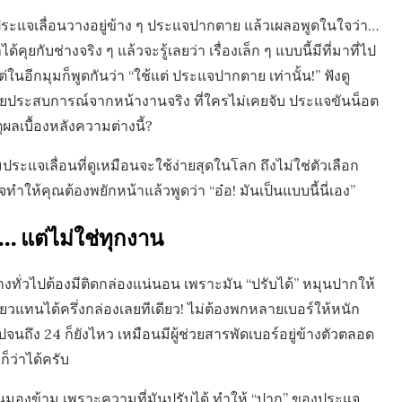
นประแจเลื่อนวางอยู่ข้าง ๆ ประแจปากตาย แล้วเผลอพูดในใจว่า…
ุยกับช่างจริง ๆ แล้วจะรู้เลยว่า เรื่องเล็ก ๆ แบบนี้มีที่มาที่ไป
นอีกมุมก็พูดกันว่า “ใช้แต่ ประแจปากตาย เท่านั้น!” ฟังดู
ด้วยประสบการณ์จากหน้างานจริง ที่ใครไม่เคยจับ ประแจขันน็อต
ผลเบื้องหลังความต่างนี้?
แจเลื่อนที่ดูเหมือนจะใช้ง่ายสุดในโลก ถึงไม่ใช่ตัวเลือก
ห้คุณต้องพยักหน้าแล้วพูดว่า “อ๋อ! มันเป็นแบบนี้นี่เอง”
์… แต่ไม่ใช่ทุกงาน
ช่างทั่วไปต้องมีติดกล่องแน่นอน เพราะมัน “ปรับได้” หมุนปากให้
ยวแทนได้ครึ่งกล่องเลยทีเดียว! ไม่ต้องพกหลายเบอร์ให้หนัก
 ไปจนถึง 24 ก็ยังไหว เหมือนมีผู้ช่วยสารพัดเบอร์อยู่ข้างตัวตลอด
็ว่าได้ครับ
ายคนมองข้าม เพราะความที่มันปรับได้ ทำให้ “ปาก” ของประแจ