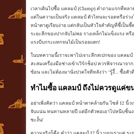
เวลาเดินไปซื้อ แคลมป์ (Clamp) คำถามแรกที่หลายคนนึก
แต่ในความเป็นจริง แคลมป์ ตัวไหนจะรอดหรือร่วงใน
หน้าตาดูเรียบง่าย แต่กลับเป็นหัวใจสำคัญที่ชี้เป
ระยะลึกของปากจับไม่พอ รางเหล็กไม่แข็งแรง หรือแร
แรงบีบกระแทกจนไม้เป็นรอยแตก!
ในบทความนี้เราจะพาไปเจาะลึกสเปกของ แคลมป์ แบบเข
สะสมเครื่องมือช่างเข้าเวิร์กช็อป ควรพิจารณาจากอะไร
ซ้อน และไม่ต้องมานั่งปวดใจทีหลังว่า “รู้งี้… ซื้อตัวด
ทำไมซื้อ แคลมป์ ถึงไม่ควรดูแค่
อย่าเพิ่งคิดว่า แคลมป์ หน้าตาคล้ายกัน ไซส์ 12 น
จับแน่น ทนทานหลายปี แต่อีกตัวพอเอาไปหนีบชิ้นงา
ซะงั้น!
ความจริงก็คือ คำว่า แคลมป์ 12 นิ้ว บอกเราแค่ ร