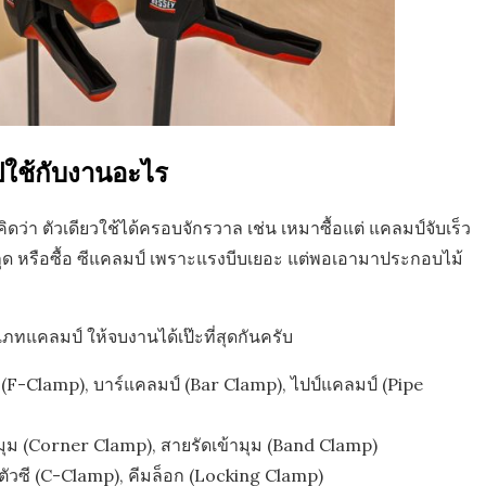
ไปใช้กับงานอะไร
่า ตัวเดียวใช้ได้ครอบจักรวาล เช่น เหมาซื้อแต่ แคลมป์จับเร็ว
ุด หรือซื้อ ซีแคลมป์ เพราะแรงบีบเยอะ แต่พอเอามาประกอบไม้
ประเภทแคลมป์ ให้จบงานได้เป๊ะที่สุดกันครับ
 (F-Clamp), บาร์แคลมป์ (Bar Clamp), ไปป์แคลมป์ (Pipe
มุม (Corner Clamp), สายรัดเข้ามุม (Band Clamp)
์ตัวซี (C-Clamp), คีมล็อก (Locking Clamp)