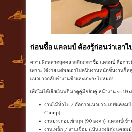
ก่อนซื้อ แคลมป์ ต้องรู้ก่อนว่าเอา
ความผิดพลาดสุดคลาสสิกเวลาซื้อ แคลมป์ คือการคิดว
เพราะใช้ง่าย แต่พอเอาไปหนีบงานหนักชิ้นงานก็หล
แนวยาวกลับทำงานช้าและเกะกะไปหมด!
เพื่อไม่ให้เสียเงินฟรี มาดูคู่มือจับคู่ หน้างาน vs 
งานไม้ทั่วไป / อัดกาวแนวยาว: เอฟแคลมป์
Clamp)
งานประกอบเข้ามุม (90 องศา): แคลมป์เข้า
งานเหล็ก / งานเชื่อม (เน้นแรงอัด): แคลมป