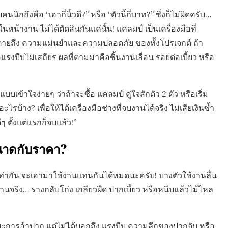
ถึงคือ “เอากี่นิ้วดี?” หรือ “ตัวนี้กี่บาท?” ซึ่งก็ไม่ผิดครับ…
หน้างาน ไม่ได้ตัดสินกันแค่นั้น!
แคลมป์ เป็นเครื่องมือที่
็นชี้ตายถึง ความแม่นยำและความปลอดภัย ของทั้งโปรเจกต์ ถ้า
งบีบไม่เสถียร ผลที่ตามมาคือชิ้นงานเลื่อน รอยต่อเบี้ยว หรือ
้าใจง่ายๆ ว่าถ้าจะซื้อ แคลมป์ คู่ใจสักตัว 2 ตัว หรือเริ่ม
บ้าง? เพื่อให้ได้เครื่องมือช่างที่จบงานได้จริง ไม่เสียเงินซ้ำ
ีๆ ตั้งแต่แรกก็จบแล้ว!”
ขนาดกับราคา?
ิ้วเท่ากัน จะเอามาใช้งานแทนกันได้หมดนะครับ! บางตัวใช้งานลื่น
นจริง… รางกลับโก่ง เกลียวฝืด ปากเบี้ยว หรือหนีบแล้วไม้ไหล
ะยะการอ้าปาก แต่ไม่ได้บอกถึง แรงบีบ ความลึกของปากจับ หรือ