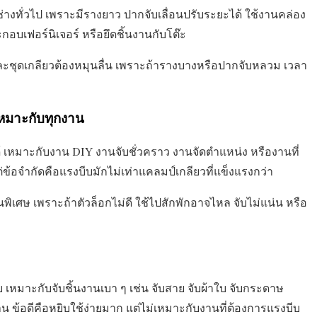
งทั่วไป เพราะมีรางยาว ปากจับเลื่อนปรับระยะได้ ใช้งานคล่อง
อบเฟอร์นิเจอร์ หรือยึดชิ้นงานกับโต๊ะ
 และชุดเกลียวต้องหมุนลื่น เพราะถ้ารางบางหรือปากจับหลวม เวลา
เหมาะกับทุกงาน
ด้ เหมาะกับงาน DIY งานจับชั่วคราว งานจัดตำแหน่ง หรืองานที่
่ข้อจำกัดคือแรงบีบมักไม่เท่าแคลมป์เกลียวที่แข็งแรงกว่า
ิเศษ เพราะถ้าตัวล็อกไม่ดี ใช้ไปสักพักอาจไหล จับไม่แน่น หรือ
เหมาะกับจับชิ้นงานเบา ๆ เช่น จับสาย จับผ้าใบ จับกระดาษ
 ข้อดีคือหยิบใช้ง่ายมาก แต่ไม่เหมาะกับงานที่ต้องการแรงบีบ