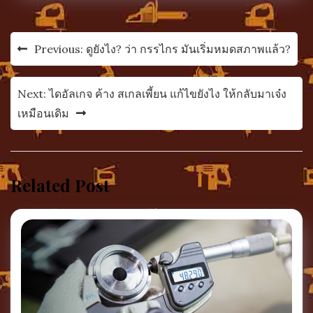
แนะแนว
Previous:
ดูยังไง? ว่า กรรไกร มันเริ่มหมดสภาพแล้ว?
เรื่อง
Next:
ไดอัลเกจ ค้าง สเกลเพี้ยน แก้ไขยังไง ให้กลับมาเจ๋ง
เหมือนเดิม
Related Post