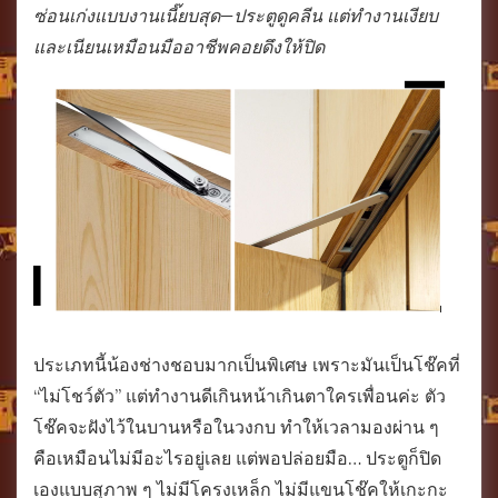
ซ่อนเก่งแบบงานเนี๊ยบสุด—ประตูดูคลีน แต่ทำงานเงียบ
และเนียนเหมือนมืออาชีพคอยดึงให้ปิด
ประเภทนี้น้องช่างชอบมากเป็นพิเศษ เพราะมันเป็นโช๊คที่
“ไม่โชว์ตัว” แต่ทำงานดีเกินหน้าเกินตาใครเพื่อนค่ะ ตัว
โช๊คจะฝังไว้ในบานหรือในวงกบ ทำให้เวลามองผ่าน ๆ
คือเหมือนไม่มีอะไรอยู่เลย แต่พอปล่อยมือ… ประตูก็ปิด
เองแบบสุภาพ ๆ ไม่มีโครงเหล็ก ไม่มีแขนโช๊คให้เกะกะ