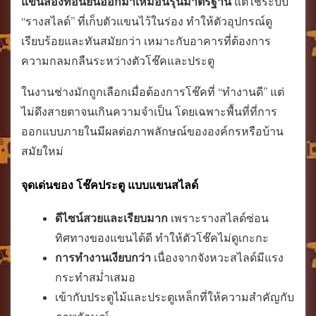
แขนสองท่อนยื่นออกมาเหมือนรุ่นมาตรฐาน
แต่ใช้ระบบ
“รางสไลด์” ที่เก็บตัวแขนไว้ในร่อง ทำให้ตัวอุปกรณ์ดู
เรียบร้อยและทันสมัยกว่า เหมาะกับอาคารที่ต้องการ
ความกลมกลืนระหว่างตัวโช๊คและประตู
ในงานช่างมักถูกเลือกเมื่อต้องการโช๊คที่ “ทำงานดี” แต่
ไม่ดึงสายตาจนเกินความจำเป็น โดยเฉพาะพื้นที่ที่การ
ออกแบบภายในมีผลต่อภาพลักษณ์ขององค์กรหรือบ้าน
สมัยใหม่
จุดเด่นของ โช๊คประตู แบบแขนสไลด์
ดีไซน์สวยและเรียบมาก
เพราะรางสไลด์ซ่อน
ทิศทางของแขนได้ดี ทำให้ตัวโช๊คไม่ดูเกะกะ
การทำงานเงียบกว่า
เนื่องจากจังหวะสไลด์มีแรง
กระทำสม่ำเสมอ
เข้ากับประตูไม้และประตูเหล็กที่ให้ความสำคัญกับ