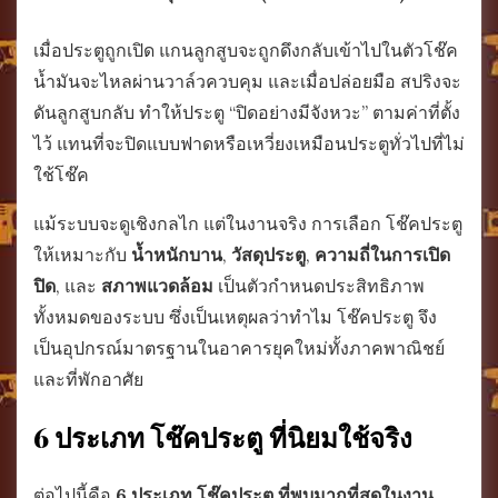
เมื่อประตูถูกเปิด แกนลูกสูบจะถูกดึงกลับเข้าไปในตัวโช๊ค
น้ำมันจะไหลผ่านวาล์วควบคุม และเมื่อปล่อยมือ สปริงจะ
ดันลูกสูบกลับ ทำให้ประตู “ปิดอย่างมีจังหวะ” ตามค่าที่ตั้ง
ไว้ แทนที่จะปิดแบบฟาดหรือเหวี่ยงเหมือนประตูทั่วไปที่ไม่
ใช้โช๊ค
แม้ระบบจะดูเชิงกลไก แต่ในงานจริง การเลือก โช๊คประตู
ให้เหมาะกับ
น้ำหนักบาน
,
วัสดุประตู
,
ความถี่ในการเปิด
ปิด
, และ
สภาพแวดล้อม
เป็นตัวกำหนดประสิทธิภาพ
ทั้งหมดของระบบ ซึ่งเป็นเหตุผลว่าทำไม โช๊คประตู จึง
เป็นอุปกรณ์มาตรฐานในอาคารยุคใหม่ทั้งภาคพาณิชย์
และที่พักอาศัย
6 ประเภท โช๊คประตู ที่นิยมใช้จริง
ต่อไปนี้คือ
6 ประเภท โช๊คประตู ที่พบมากที่สุดในงาน