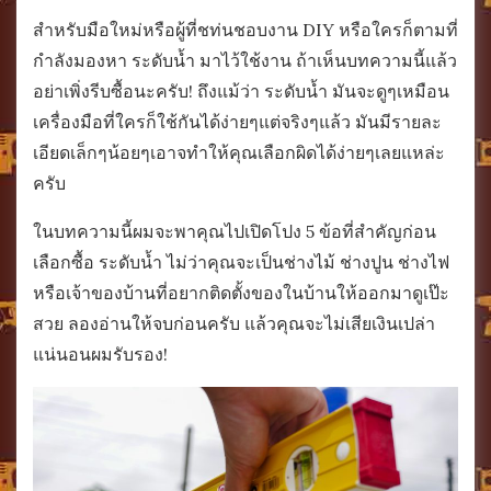
สำหรับมือใหม่หรือผู้ที่ชท่นชอบงาน DIY หรือใครก็ตามที่
กำลังมองหา ระดับน้ำ มาไว้ใช้งาน ถ้าเห็นบทความนี้แล้ว
อย่าเพิ่งรีบซื้อนะครับ! ถึงแม้ว่า ระดับน้ำ มันจะดูๆเหมือน
เครื่องมือที่ใครก็ใช้กันได้ง่ายๆแต่จริงๆแล้ว มันมีรายละ
เอียดเล็กๆน้อยๆเอาจทำให้คุณเลือกผิดได้ง่ายๆเลยแหล่ะ
ครับ
ในบทความนี้ผมจะพาคุณไปเปิดโปง 5 ข้อที่สำคัญก่อน
เลือกซื้อ ระดับน้ำ ไม่ว่าคุณจะเป็นช่างไม้ ช่างปูน ช่างไฟ
หรือเจ้าของบ้านที่อยากติดตั้งของในบ้านให้ออกมาดูเป๊ะ
สวย ลองอ่านให้จบก่อนครับ แล้วคุณจะไม่เสียเงินเปล่า
แน่นอนผมรับรอง!