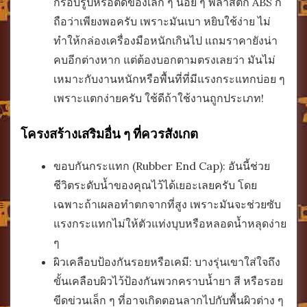
กรอบรูปหรือติดของเล็ก ๆ น้อย ๆ พลาสติก ABS ก็
ถือว่าเพียงพอครับ เพราะมันเบา หยิบใช้ง่าย ไม่
ทำให้กล่องเครื่องมือหนักเกินไป แถมราคายังน่า
คบอีกต่างหาก แต่ต้องบอกตามตรงเลยว่า มันไม่
เหมาะกับงานหนักหรือพื้นที่ที่มีแรงกระแทกบ่อย ๆ
เพราะแตกง่ายครับ ใช้ดีถ้าใช้งานถูกประเภท!
โครงสร้างเสริมอื่น ๆ ที่ควรสังเกต
ขอบกันกระแทก (Rubber End Cap): อันนี้ช่วย
ชีวิตระดับน้ำของคุณไว้ได้เยอะเลยครับ โดย
เฉพาะถ้าเผลอทำตกจากที่สูง เพราะมันจะช่วยซับ
แรงกระแทกไม่ให้ตัวแท่งบุบหรือหลอดน้ำหลุดง่าย
ๆ
ผิวเคลือบป้องกันรอยหรือเคมี: บางรุ่นเขาใส่ใจถึง
ขั้นเคลือบผิวไว้ป้องกันพวกคราบน้ำยา สี หรือรอย
ขีดข่วนเล็ก ๆ ที่อาจเกิดตอนลากไปกับพื้นผิวต่าง ๆ