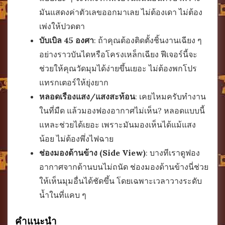
มันแสดงค่าตัวเลขออกมาเลย ไม่ต้องเดา ไม่ต้อง
เพ่งให้ปวดตา
บับเบิล 45 องศา
: ถ้าคุณต้องติดตั้งชิ้นงานเฉียง ๆ
อย่างราวบันไดหรือโครงเหล็กเฉียง ฟีเจอร์นี้จะ
ช่วยให้คุณวัดมุมได้ง่ายขึ้นเยอะ ไม่ต้องพกโปร
แทรกเตอร์ให้ยุ่งยาก
หลอดเรืองแสง/แสงสะท้อน
: เคยไหมครับทำงาน
ในที่มืด แล้วมองฟองอากาศไม่เห็น? หลอดแบบนี้
แหละช่วยได้เยอะ เพราะมันมองเห็นได้แม้แสง
น้อย ไม่ต้องพึ่งไฟฉาย
ช่องมองด้านข้าง (Side View)
: บางทีเราดูฟอง
อากาศจากด้านบนไม่ถนัด ช่องมองด้านข้างนี่ช่วย
ให้เห็นมุมอื่นได้ชัดขึ้น โดยเฉพาะเวลาวางระดับ
น้ำในที่แคบ ๆ
คำแนะนำ