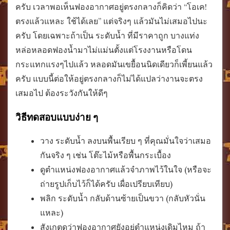
ครับ เวลาพอเห็นฟองอากาศอยู่ตรงกลางก็คิดว่า “โอเค!
ตรงแล้วแหละ ใช้ได้เลย” แต่จริงๆ แล้วมันไม่เสมอไปนะ
ครับ โดยเฉพาะถ้าเป็น ระดับน้ำ ที่มีราคาถูก บางแท่ง
หล่อหลอดฟองน้ำมาไม่แม่นตั้งแต่โรงงานหรือโดน
กระแทกแรงๆไปแล้ว หลอดมันเขยื้อนนิดเดียวก็เพี้ยนแล้ว
ครับ แบบนี้ต่อให้อยู่ตรงกลางก็ไม่ได้แปลว่างานจะตรง
เสมอไป ต้องระวังกันให้ดีๆ
วิธีทดสอบแบบง่าย ๆ
วาง ระดับน้ำ ลงบนพื้นเรียบ ๆ ที่คุณมั่นใจว่าเสมอ
กันจริง ๆ เช่น โต๊ะไม้หรือพื้นกระเบื้อง
ดูตำแหน่งฟองอากาศแล้วจำภาพไว้ในใจ (หรือจะ
ถ่ายรูปเก็บไว้ก็ได้ครับ เผื่อเปรียบเทียบ)
พลิก ระดับน้ำ กลับด้านซ้ายเป็นขวา (กลับหัวนั่น
แหละ)
สังเกตดูว่าฟองอากาศยังอยู่ตำแหน่งเดิมไหม ถ้า