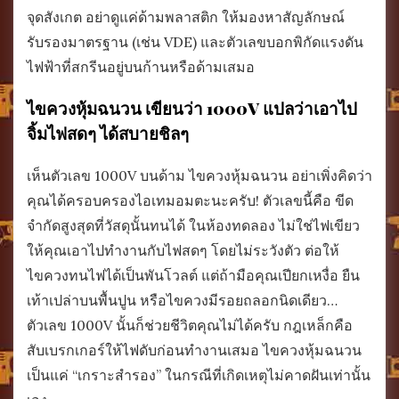
จุดสังเกต อย่าดูแค่ด้ามพลาสติก ให้มองหาสัญลักษณ์
รับรองมาตรฐาน (เช่น VDE) และตัวเลขบอกพิกัดแรงดัน
ไฟฟ้าที่สกรีนอยู่บนก้านหรือด้ามเสมอ
ไขควงหุ้มฉนวน เขียนว่า 1000V แปลว่าเอาไป
จิ้มไฟสดๆ ได้สบายชิลๆ
เห็นตัวเลข 1000V บนด้าม ไขควงหุ้มฉนวน อย่าเพิ่งคิดว่า
คุณได้ครอบครองไอเทมอมตะนะครับ! ตัวเลขนี้คือ ขีด
จำกัดสูงสุดที่วัสดุนั้นทนได้ ในห้องทดลอง ไม่ใช่ไฟเขียว
ให้คุณเอาไปทำงานกับไฟสดๆ โดยไม่ระวังตัว ต่อให้
ไขควงทนไฟได้เป็นพันโวลต์ แต่ถ้ามือคุณเปียกเหงื่อ ยืน
เท้าเปล่าบนพื้นปูน หรือไขควงมีรอยถลอกนิดเดียว…
ตัวเลข 1000V นั้นก็ช่วยชีวิตคุณไม่ได้ครับ กฎเหล็กคือ
สับเบรกเกอร์ให้ไฟดับก่อนทำงานเสมอ ไขควงหุ้มฉนวน
เป็นแค่ “เกราะสำรอง” ในกรณีที่เกิดเหตุไม่คาดฝันเท่านั้น