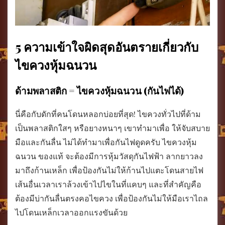
5 ความเข้าใจผิดสุดอันตรายเกี่ยวกับ
ไขควงหุ้มฉนวน
ด้ามพลาสติก = ไขควงหุ้มฉนวน (กันไฟได้)
นี่คือกับดักที่คนโดนหลอกบ่อยที่สุด! ไขควงทั่วไปที่ด้าม
เป็นพลาสติกใสๆ หรือยางหนาๆ เขาทำมาเพื่อ ให้จับสบาย
มือและกันลื่น ไม่ได้ทำมาเพื่อกันไฟดูดครับ ไขควงหุ้ม
ฉนวน ของแท้ จะต้องมีการหุ้มวัสดุกันไฟฟ้า ลากยาวลง
มาถึงก้านเหล็ก เพื่อป้องกันไม่ให้ก้านไปแตะโดนสายไฟ
เส้นอื่นเวลาเราล้วงเข้าไปไขในที่แคบๆ และที่สำคัญคือ
ต้องมีบ่ากันลื่นตรงคอไขควง เพื่อป้องกันไม่ให้มือเราไถล
ไปโดนเหล็กเวลาออกแรงขันด้วย