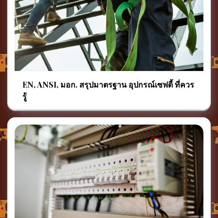
EN, ANSI, มอก. สรุปมาตรฐาน อุปกรณ์เซฟตี้ ที่ควร
รู้