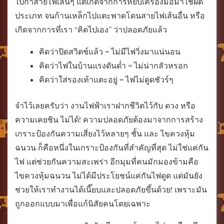
ไปกำสายไฟเล่นๆ แต่เกิดจากการหยิบเครื่องมือมาใช้ผิด
ประเภท จนก้านเหล็กไปแตะพาดโดนสายไฟเส้นอื่น หรือ
เกิดจากการที่เรา “คิดไปเอง” ว่าปลอดภัยแล้ว
คิดว่าปิดสวิตช์แล้ว = ไม่มีไฟวิ่งมาแน่นอน
คิดว่าไฟในบ้านแรงดันต่ำ = ไม่น่ากลัวหรอก
คิดว่าใส่รองเท้าแตะอยู่ = ไฟไม่ดูดชัวร์ๆ
จำไว้เลยครับว่า งานไฟฟ้าเราฝากชีวิตไว้กับ ดวง หรือ
ความเคยชิน ไม่ได้! ความปลอดภัยต้องมาจากการสร้าง
เกราะป้องกันความเสี่ยงไว้หลายๆ ชั้น และ ไขควงหุ้ม
ฉนวน ก็คือหนึ่งในเกราะป้องกันที่สำคัญที่สุด
ไม่ใช่แค่กัน
ไฟ แต่ช่วยกันความสะเพร่า อีกมุมที่คนมักมองข้ามคือ
ไขควงหุ้มฉนวน ไม่ได้มีประโยชน์แค่กันไฟดูด แต่มันยัง
ช่วยให้เราทำงานได้เนี๊ยบและปลอดภัยขึ้นด้วย! เพราะมัน
ถูกออกแบบมาเพื่อแก้นิสัยคนโดยเฉพาะ