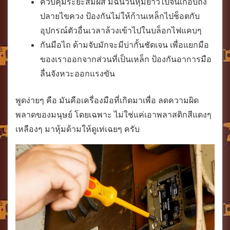
ควบคุมระยะสัมผัส มีฉนวนหุ้มยาวไปจนเกือบถึง
ปลายไขควง ป้องกันไม่ให้ก้านเหล็กไปช็อตกับ
อุปกรณ์ตัวอื่นเวลาล้วงเข้าไปในบล็อกไฟแคบๆ
กันมือไถ ด้ามจับมักจะมีบ่ากั้นชัดเจน เพื่อแยกมือ
ของเราออกจากส่วนที่เป็นเหล็ก ป้องกันอาการมือ
ลื่นจังหวะออกแรงขัน
พูดง่ายๆ คือ มันคือเครื่องมือที่เกิดมาเพื่อ ลดความผิด
พลาดของมนุษย์ โดยเฉพาะ ไม่ใช่แค่เอาพลาสติกสีแดงๆ
เหลืองๆ มาหุ้มด้ามให้ดูเท่เฉยๆ ครับ