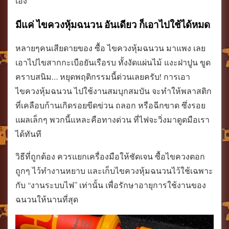
เอง
มีแค่ ไขควงหุ้มฉนวน อันเดียว ก็เอาไปใช้ได้หมด
หลายๆคนเสียดายของ ซื้อ ไขควงหุ้มฉนวน มาแพง เลย
เอาไปไขสากกะเบือยันเรือรบ ทั้งงัดแผ่นไม้ แงะฝาปูน ขูด
คราบสนิม… หยุดพฤติกรรมนี้ด่วนเลยครับ! การเอา
ไขควงหุ้มฉนวน ไปใช้งานสมบุกสมบัน จะทำให้พลาสติก
ที่เคลือบก้านเกิดรอยขีดข่วน ถลอก หรือฉีกขาด ซึ่งรอย
แผลเล็กๆ พวกนี้แหละคือทางด่วน ที่ไฟจะวิ่งมาดูดมือเรา
ได้ทันที
วิธีที่ถูกต้อง ควรแยกเครื่องมือให้ชัดเจน ซื้อไขควงตอก
ถูกๆ ไว้ทำงานหยาบ และเก็บไขควงหุ้มฉนวนไว้ใช้เฉพาะ
กับ “งานระบบไฟ” เท่านั้น เพื่อรักษาอายุการใช้งานของ
ฉนวนให้นานที่สุด