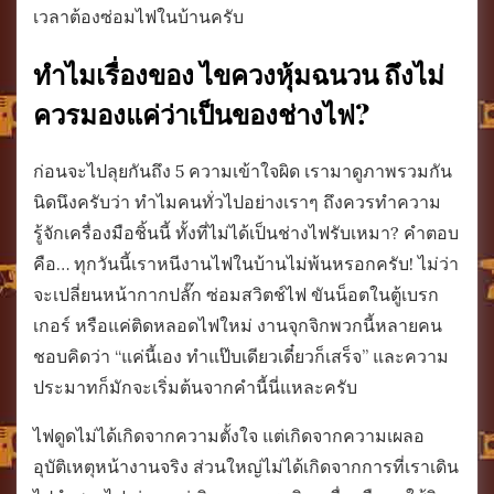
เวลาต้องซ่อมไฟในบ้านครับ
ทำไมเรื่องของ ไขควงหุ้มฉนวน ถึงไม่
ควรมองแค่ว่าเป็นของช่างไฟ?
ก่อนจะไปลุยกันถึง 5 ความเข้าใจผิด เรามาดูภาพรวมกัน
นิดนึงครับว่า ทำไมคนทั่วไปอย่างเราๆ ถึงควรทำความ
รู้จักเครื่องมือชิ้นนี้ ทั้งที่ไม่ได้เป็นช่างไฟรับเหมา? คำตอบ
คือ… ทุกวันนี้เราหนีงานไฟในบ้านไม่พ้นหรอกครับ! ไม่ว่า
จะเปลี่ยนหน้ากากปลั๊ก ซ่อมสวิตช์ไฟ ขันน็อตในตู้เบรก
เกอร์ หรือแค่ติดหลอดไฟใหม่ งานจุกจิกพวกนี้หลายคน
ชอบคิดว่า “แค่นี้เอง ทำแป๊บเดียวเดี๋ยวก็เสร็จ” และความ
ประมาทก็มักจะเริ่มต้นจากคำนี้นี่แหละครับ
ไฟดูดไม่ได้เกิดจากความตั้งใจ แต่เกิดจากความเผลอ
อุบัติเหตุหน้างานจริง ส่วนใหญ่ไม่ได้เกิดจากการที่เราเดิน