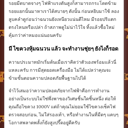
รอยมีดบาดจางๆ ไฟฟ้าแรงดันสูงก็สามารถกระโดดข้าม
รอยแยกนั้นมาหาเราได้สบายๆ ดังนั้น ก่อนหยิบมาใช้ ลอง
ลูบคลำดูก่อนว่าฉนวนยังเหนียวแน่นดีไหม มีรอยปริแตก
ตรงไหนหรือเปล่า ถ้าสภาพดูไม่น่าไว้ใจ ทิ้งแล้วซื้อใหม่
คุ้มกว่าค่าหมอแน่นอนครับ
มี ไขควงหุ้มฉนวน แล้ว จะทำงานชุ่ยๆ ยังไงก็รอด
ความประมาทมักเริ่มต้นเมื่อเราคิดว่าตัวเองพร้อมแล้วนี่
แหละครับ การมีสุดยอดเครื่องมือ ไม่ได้แปลว่าคุณจะ
ข้ามขั้นตอนความปลอดภัยพื้นฐานไปได้
จำไว้เสมอว่าความปลอดภัยจากไฟฟ้าคือการทำงาน
อย่างเป็นระบบไม่ใช่พึ่งพาของวิเศษชิ้นใดชิ้นหนึ่ง ต่อให้
คุณถือไขควง 1000V แต่ถ้าคุณไม่ยอมใช้ไขควงเช็คไฟ
ตรวจสอบก่อน, ไม่ใส่รองเท้า, หรือทำงานในที่มืดๆ แคบๆ
โอกาสพลาดพลั้งก็ยังสูงปรี๊ดอยู่ดีครับ