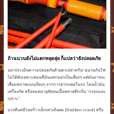
ถ้าฉนวนยังไม่แตกหลุดลุ่ย ก็แปลว่ายังปลอดภัย
อย่าประเมินความปลอดภัยด้วยตาเปล่าครับ! ฉนวนกันไฟ
ไม่ได้พังเฉพาะตอนที่มันแตกออกเป็นเสี่ยงๆ แต่มันอาจจะ
เสื่อมสภาพแบบเงียบๆ จากการตากแดดในรถ โดนน้ำมัน
เครื่องกัด หรือหมดอายุขัยจนเนื้อพลาสติกเริ่ม “กรอบและ
เปราะ”
บางทีแค่มีรอยร้าวเล็กเท่าเส้นผม (Hairline crack) หรือ